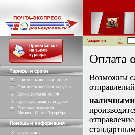
E-
Авторизация
mail:
Оплата 
Возможны с
Стоимость доставки по РФ
отправлений
Стоимость доставки за рубеж
Сроки доставки по РФ
наличными
Сроки доставки за за рубеж
производитс
Грузовые перевозки
Москва - Санкт-Перербург
отправление
стандартным
О компании