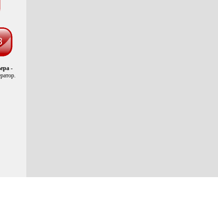
ера -
ратор.