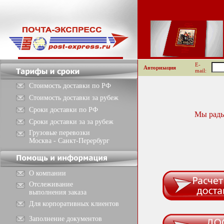
E-
Авторизация
mail:
Стоимость доставки по РФ
Стоимость доставки за рубеж
Сроки доставки по РФ
Мы рады
Сроки доставки за за рубеж
Грузовые перевозки
Москва - Санкт-Перербург
О компании
Отслеживание
выполнения заказа
Для корпоративных клиентов
Заполнение документов